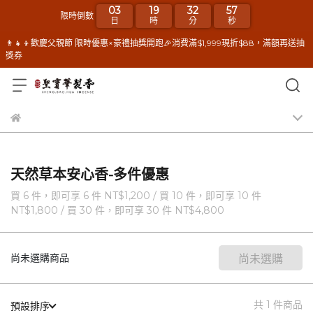
03
19
32
57
限時倒數
日
時
分
秒
👨‍👧‍👦歡慶父親節 限時優惠×豪禮抽獎開跑🎉消費滿$1,999現折$88，滿額再送抽
獎券
天然草本安心香-多件優惠
買 6 件，
即可享 6 件
NT$1,200
/
買 10 件，
即可享 10 件
NT$1,800
/
買 30 件，
即可享 30 件
NT$4,800
尚未選購商品
尚未選購
共 1 件商品
預設排序